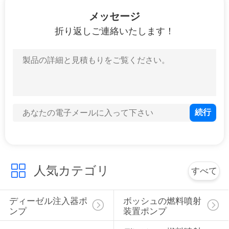
わ
メッセージ
折り返しご連絡いたします！
た
し
た
ち
に
つ
い
人気カテゴリ
すべて
て
ディーゼル注入器ポ
ボッシュの燃料噴射
ンプ
装置ポンプ
工