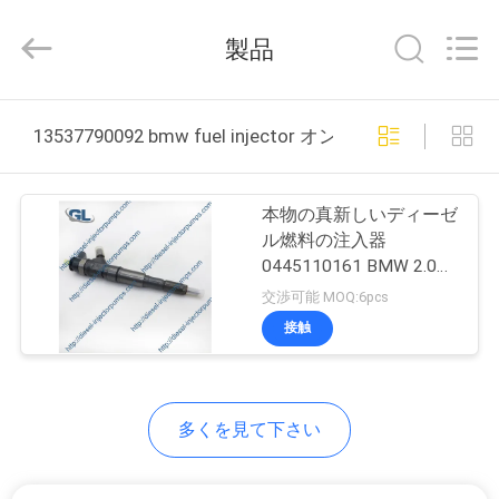
ヤ
ー.
製品
Copyright
©
2021
-
2026
家
Dongguan
13537790092 bmw fuel injector オンライン製造
Guanlian
Hardware
へ
Auto
Parts
Co.,
Ltd..
本物の真新しいディーゼ
All
製
Rights
ル燃料の注入器
Reserved.
0445110161 BMW 2.0D
品
3.0Dのための
交渉可能 MOQ:6pcs
0445110216
接触
0986435091
ビ
13537794334
13537793839
デ
多くを見て下さい
オ