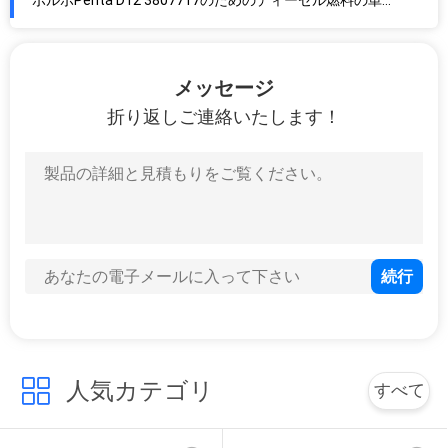
調整された燃料噴射装置BEBE4C08001 3803637 3829087のディーゼル トラックの注入器
電子単位のディーゼル燃料噴射装置BEBE4C05002 3840043 03840043
メッセージ
ボルボD12のためのディーゼル注入器BEBE4C00101 VOE 20430583 VOE20430583
折り返しご連絡いたします！
電子ディーゼル単位の注入器20440388 BEBE4C01101 85000071ボルボのトラックの注入器EUI
新しい改装されたEUIのディーゼル注入器BEBE4C03101 BEBE4C03001 7420500620ボルボのトラックのための20500620 85000190
ボルボ16のリットルE1のユーロ3 Euiのためのディーゼル燃料噴射装置BEBE4C04002 20544184 85000317
電子単位の注入器BEBE4C04001 20544186ボルボの85000318の注入器のトラック16L EUI
ボルボD12のディーゼル注入器3801437 BEBE4C13001 21586284 2つのピンEUI
ボルボのディーゼル注入器BEBE4C14001 21586290 85000190の2つのピンEUI
ボルボ3586247のための2つのピンEUIボルボ ディーゼル注入器BEBE4C15001 21586294
ボルボのトラック2ピンEUIのためのディーゼル燃料の単位の注入器BEBE4C16001 21586296 3801440
2ピンEUIボルボPenta 21586298のための電子単位の注入器3801441 BEBE4C17001
機械電子単位の注入器SE501959 BEBE4C12101 RE533501の燃料噴射装置2ピンEUI
人気カテゴリ
すべて
JOHN DEEREのための新しいEUIボルボのディーゼル注入器Re533608 Bebe4c12101 Re533501
HEUI 263-8218 CAT C7 E324D E325D E329Dのための2638218匹の猫の燃料噴射装置