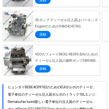
VEポンプ ディーゼル注入器はパーキンズ
Engienのための0460424376G
0460426376 T73208281をポンプでくむ
接触
VDOのフォードBK3Q-9B395-BAのための
ディーゼル注入器の燃料ポンプ5WS40695
A2C96176300 A2C53344441
接触
ヒュンダイBEBE4C09102のためのEUIボルボのディーゼル注入器BEBE4C09102 33800-84410
電子単位のディーゼル注入器ボルボのトラック16Lエンジンのための3803638 BEBE4C07001 889481
Remanufactured新しい電子単位の注入器のディーゼル注入器3803655 BEBE4C06001 3587147
ボルボPenta D12 3807717のためのディーゼル燃料の単位の注入器BEBE4C11001 3807717