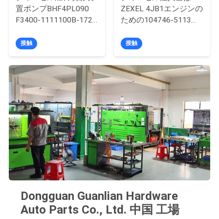
を
置ポンプBHF4PL090
ZEXEL 4JB1エンジンの
F3400-1111100B-172
ための104746-5113
求
4PL267C燃料ポンプの
8972630863をポンプ
注入器
でくむ
接触
接触
め
て
く
だ
さ
い
地
Dongguan Guanlian Hardware
図
Auto Parts Co., Ltd. 中国 工場