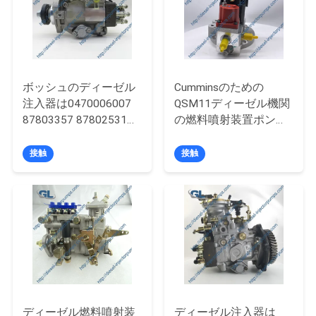
場
ツ
ア
ボッシュのディーゼル
Cumminsのための
ー
注入器は0470006007
QSM11ディーゼル機関
87803357 87802531
の燃料噴射装置ポンプ
0986444511をポンプ
3417677 3090942
品
でくむ
接触
接触
質
管
理
引
金
ディーゼル燃料噴射装
ディーゼル注入器は