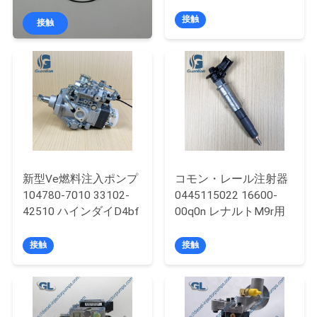
891866-Cp5-2
0445020236 用
わ
接触
接触
た
し
た
ち
に
新型Ve燃料注入ポンプ
コモン・レール注射器
つ
104780-7010 33102-
0445115022 16600-
42510 ハインダイD4bf
00q0n レナルトM9r用
い
て
接触
接触
工