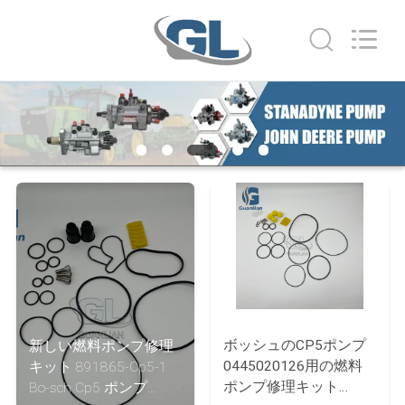
ヤ
ー.
Copyright
©
2021
-
2026
家
Dongguan
Guanlian
Hardware
へ
Auto
Parts
Co.,
Ltd..
All
製
Rights
Reserved.
品
ビ
デ
ボッシュのCP5ポンプ
新しい燃料ポンプ修理
オ
0445020126用の燃料
キット 891865-Cp5-1
ポンプ修理キット
Bo-sch Cp5 ポンプ