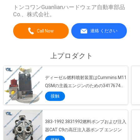
トンコワンGuanlianハードウェア自動車部品
プ
Co.、株式会社。
ラ
連絡 ください
Call Now
イ
バ
上プロダクト
シ
ー
ディーゼル燃料噴射装置はCummins M11
ポ
QSMの主義エンジンのための3417674
3090942をポンプでくむ
リ
接触
シ
ー
383-1992 3831992燃料ポンプおよび注入
器CAT C9の高圧注入器ポンプ エンジン
接触