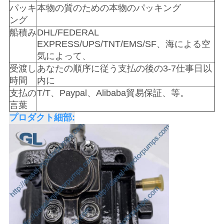
パッキ
本物の質のための本物のパッキング
を
ング
求
船積み
DHL/FEDERAL
EXPRESS/UPS/TNT/EMS/SF、海による空
め
気によって、
て
受渡し
あなたの順序に従う支払の後の3-7仕事日以
時間
内に
く
支払の
T/T、Paypal、Alibaba貿易保証、等。
言葉
だ
プロダクト細部:
さ
い
地
図