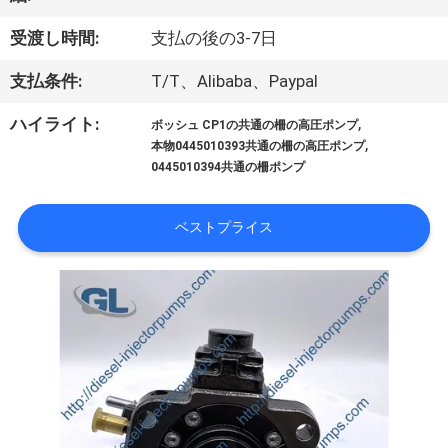
わ
受渡し時間:
支払の後の3-7日
た
支払条件:
T/T、Alibaba、Paypal
し
,
ハイライト:
ボッシュ CP1の共通の柵の高圧ポンプ
た
,
本物0445010393共通の柵の高圧ポンプ
0445010394共通の柵ポンプ
ち
に
ベストプライス
つ
い
て
工