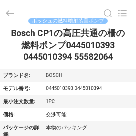
ヤ
ー.
Copyright
©
ボッシュの燃料噴射装置ポンプ
2021
-
2026
Bosch CP1の高圧共通の柵の
家
Dongguan
Guanlian
Hardware
燃料ポンプ0445010393
へ
Auto
Parts
Co.,
0445010394 55582064
Ltd..
All
製
Rights
Reserved.
BOSCH
ブランド名:
品
0445010393 0445010394
モデル番号:
ビ
1PC
最小注文数量:
デ
価格:
交渉可能
オ
パッケージの詳
本物のパッキング
細: