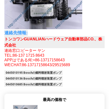
プ
ラ
イ
連絡先情報:
バ
トンコワンGUANLIANハードウェア自動車部品CO.、株
式会社
シ
連絡窓口:ピーター ヤン
ー
TEL:86-137 1715 8643
APPはである何:+86-13717158643
WECHAT:86-13717158643/29515689
ポ
0445010195 Boschの燃料噴射装置ポンプ
リ
0445010136 Boschの燃料噴射装置ポンプ
シ
0445010685 Boschの燃料噴射装置ポンプ
ー
最高の価格で