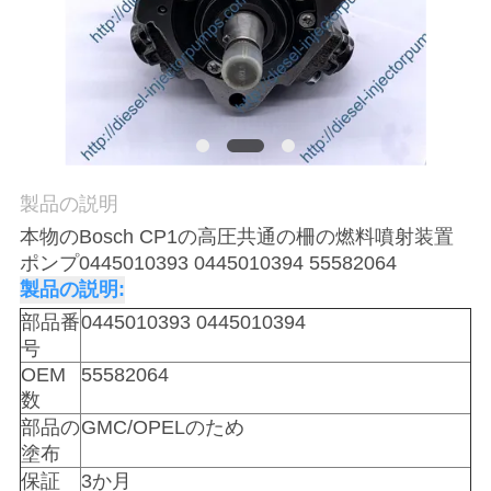
場
ツ
ア
ー
製品の説明
品
本物のBosch CP1の高圧共通の柵の燃料噴射装置
質
ポンプ0445010393 0445010394 55582064
製品の説明:
管
部品番
0445010393 0445010394
理
号
OEM
55582064
数
引
部品の
GMC/OPELのため
塗布
金
保証
3か月