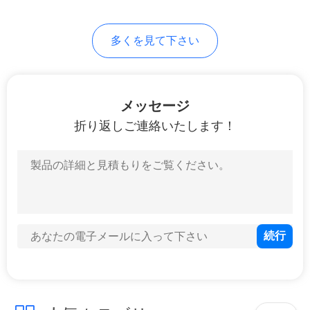
プ
301
多くを見て下さい
ボッシュのディー
ラ
イ
ゼル燃料の注入器
バ
メッセージ
折り返しご連絡いたします！
シ
ー
342
ポ
VO-LVO トラックの
リ
注入器
シ
ー