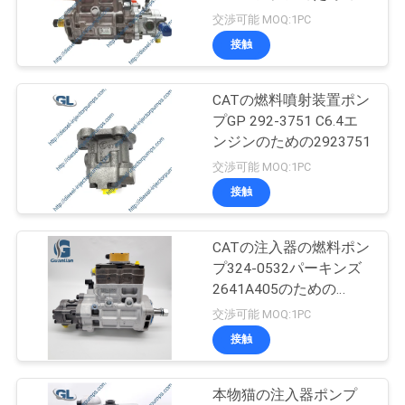
場
3178021 10R-7660
交渉可能 MOQ:1PC
ツ
接触
88
ア
デルファイ燃料噴
CATの燃料噴射装置ポン
ー
プGP 292-3751 C6.4エ
射装置ポンプ
ンジンのための2923751
交渉可能 MOQ:1PC
品
接触
質
管
CATの注入器の燃料ポン
15
プ324-0532パーキンズ
ヤンマーの燃料噴射
理
2641A405のための
3240532 SPF343Cのデ
交渉可能 MOQ:1PC
装置ポンプ
ィーゼル機関
接触
引
金
本物猫の注入器ポンプ