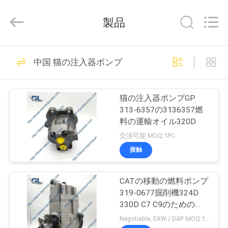
ヤ
ー.
製品
Copyright
©
2021
-
2026
家
253
Dongguan
中国 猫の注入器ポンプ
Guanlian
ディーゼル注入器
Hardware
へ
Auto
Parts
Co.,
ポンプ
Ltd..
猫の注入器ポンプGP
All
製
Rights
313-6357の3136357燃
Reserved.
料の運輸オイル320D
品
交渉可能 MOQ:1PC
接触
105
ビ
ボッシュの燃料噴
CATの移動の燃料ポンプ
デ
319-0677掘削機324D
射装置ポンプ
オ
330D C7 C9のための
319-0678 10R-8899
Negotiable, EXW / DAP MOQ:1PC