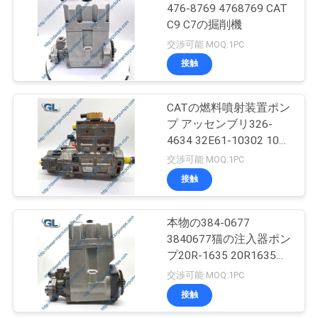
476-8769 4768769 CAT
を
C9 C7の掘削機
399
求
交渉可能 MOQ:1PC
デンソーのディー
接触
め
ゼル注入器
て
CATの燃料噴射装置ポン
プ アッセンブリ326-
く
4634 32E61-10302 10R-
だ
7661のディーゼル機関
交渉可能 MOQ:1PC
ポンプ部品猫
接触
さ
286
い
本物の384-0677
猫の燃料噴射装置
3840677猫の注入器ポン
プ20R-1635 20R1635
地
CAT C7 C9の掘削機
交渉可能 MOQ:1PC
図
接触