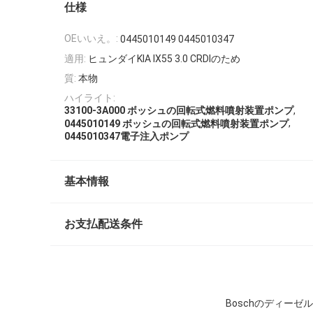
仕様
OEいいえ。:
0445010149 0445010347
適用:
ヒュンダイKIA IX55 3.0 CRDIのため
質:
本物
ハイライト:
,
33100-3A000 ボッシュの回転式燃料噴射装置ポンプ
,
0445010149 ボッシュの回転式燃料噴射装置ポンプ
0445010347電子注入ポンプ
基本情報
お支払配送条件
Boschのディーゼル燃料