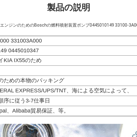
製品の説明
RDIエンジンのためのBoschの燃料噴射装置ポンプ0445010149 33100-3A000
A000 331003A000
149 0445010347
KIA IX55のため
のための本物のパッキング
EDERAL EXPRESS/UPS/TNT、海による空気によって、
順序に従う3-7仕事日
ypal、Alibaba貿易保証、等。