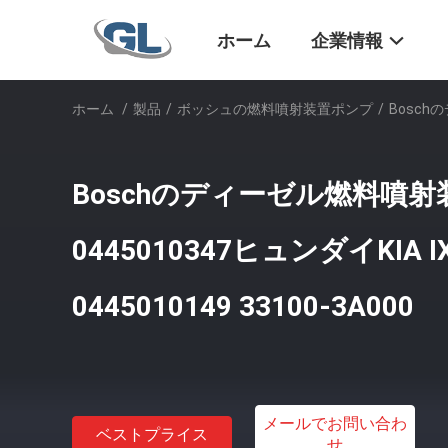
ホーム
企業情報
ホーム
/
製品
/
ボッシュの燃料噴射装置ポンプ
/
Boschの
Boschのディーゼル燃料噴
0445010347ヒュンダイKIA I
0445010149 33100-3A000
メールでお問い合わ
ベストプライス
せ