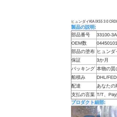
ヒュンダイKIA IX55 3.0 C
製品の説明:
部品番号
33100-3
OEM数
0445010
部品の塗布
ヒュンダイ
保証
3か月
パッキング
本物の質
船積み
DHL/F
配達
あなたの
支払の言葉
T/T、Pa
プロダクト細部: