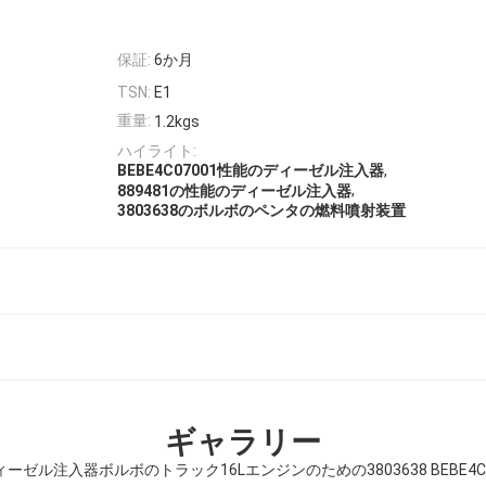
保証:
6か月
TSN:
E1
重量:
1.2kgs
ハイライト:
,
BEBE4C07001性能のディーゼル注入器
,
889481の性能のディーゼル注入器
3803638のボルボのペンタの燃料噴射装置
ギャラリー
ゼル注入器ボルボのトラック16Lエンジンのための3803638 BEBE4C070