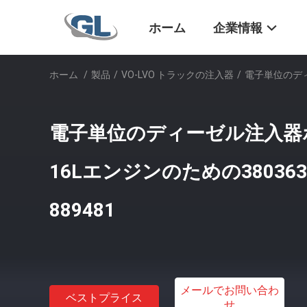
ホーム
企業情報
ホーム
/
製品
/
VO-LVO トラックの注入器
/
電子単位のディー
電子単位のディーゼル注入器
16Lエンジンのための3803638 
889481
メールでお問い合わ
ベストプライス
せ