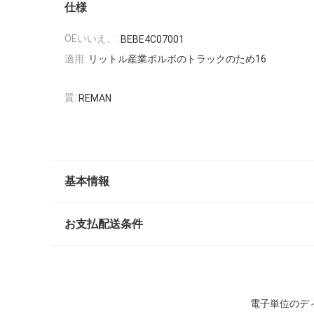
仕様
OEいいえ。:
BEBE4C07001
適用:
リットル産業ボルボのトラックのため16
質:
REMAN
基本情報
お支払配送条件
電子単位のディー