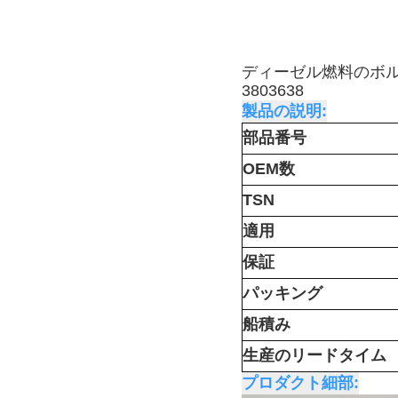
ディーゼル燃料のボルボ
3803638
製品の説明:
部品番号
OEM数
TSN
適用
保証
パッキング
船積み
生産のリードタイム
プロダクト細部: