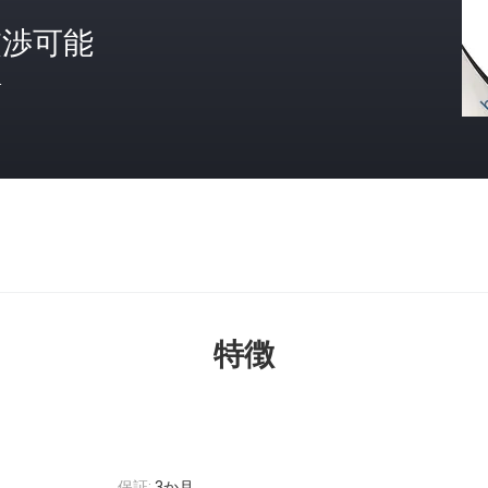
交渉可能
格
特徴
保証:
3か月