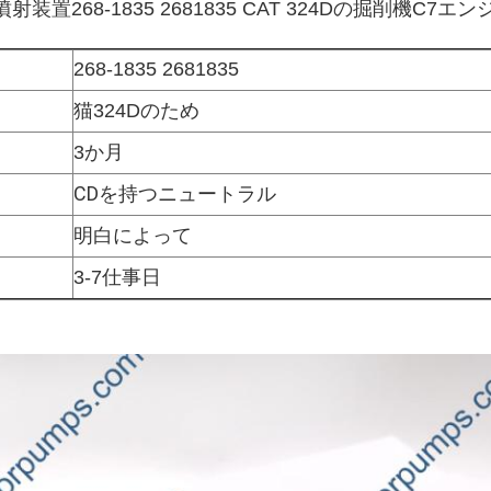
噴射装置268-1835 2681835
CAT 324Dの掘削機C7エンジン
268-1835 2681835
猫
324D
のため
3か月
CDを持つニュートラル
明白によって
3-7仕事日