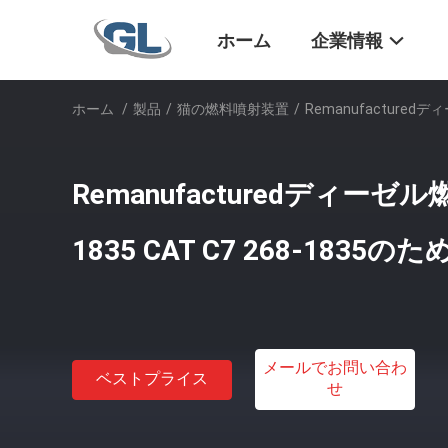
ホーム
企業情報
ホーム
/
製品
/
猫の燃料噴射装置
/
Remanufacturedデ
Remanufacturedディーゼ
1835 CAT C7 268-1835のた
メールでお問い合わ
ベストプライス
せ