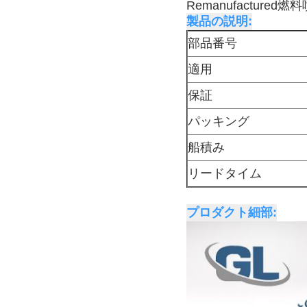
Remanufactured燃料
製品の説明:
部品番号
適用
保証
パッキング
船積み
リードタイム
プロダクト細部: