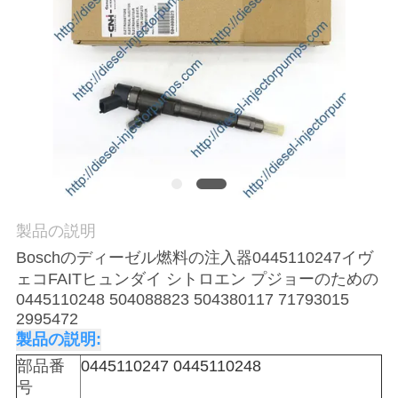
場
ツ
ア
ー
品
質
製品の説明
管
Boschのディーゼル燃料の注入器0445110247イヴ
ェコFAITヒュンダイ シトロエン プジョーのための
理
0445110248 504088823 504380117 71793015
2995472
製品の説明:
引
部品番
0445110247 0445110248
金
号