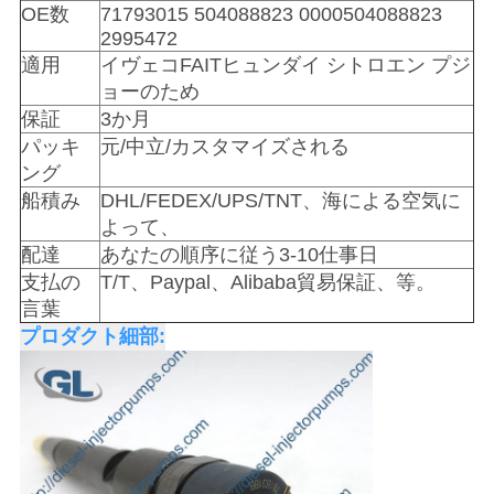
OE数
71793015 504088823 0000504088823
を
2995472
求
適用
イヴェコFAITヒュンダイ シトロエン プジ
ョーのため
め
保証
3か月
パッキ
元/中立/カスタマイズされる
て
ング
く
船積み
DHL/FEDEX/UPS/TNT、海による空気に
よって、
だ
配達
あなたの順序に従う3-10仕事日
支払の
T/T、Paypal、Alibaba貿易保証、等。
さ
言葉
い
プロダクト細部:
地
図