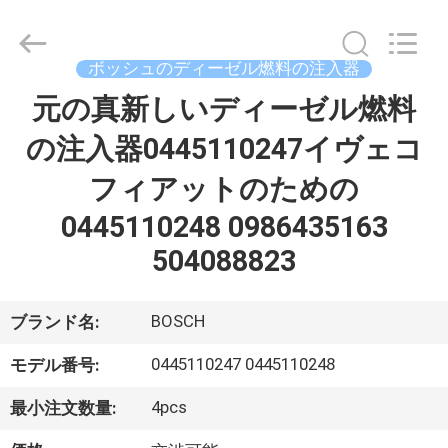
ヤ
ー.
Copyright
©
ボッシュのディーゼル燃料の注入器
2021
-
2026
元の真新しいディーゼル燃料
家
Dongguan
Guanlian
Hardware
の注入器0445110247イヴェコ
へ
Auto
Parts
Co.,
フィアットのための
Ltd..
All
製
Rights
0445110248 0986435163
Reserved.
品
504088823
ビ
BOSCH
ブランド名:
デ
0445110247 0445110248
モデル番号:
オ
4pcs
最小注文数量: