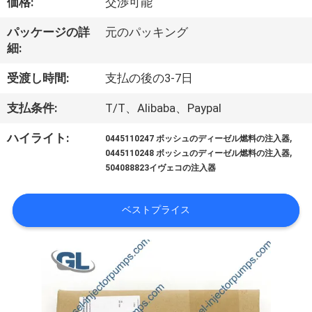
価格:
交渉可能
わ
パッケージの詳
元のパッキング
た
細:
し
受渡し時間:
支払の後の3-7日
た
支払条件:
T/T、Alibaba、Paypal
ち
,
ハイライト:
0445110247 ボッシュのディーゼル燃料の注入器
,
に
0445110248 ボッシュのディーゼル燃料の注入器
504088823イヴェコの注入器
つ
い
ベストプライス
て
工