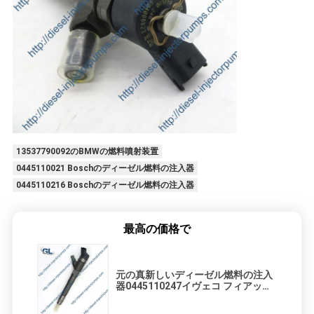
プ
ラ
イ
バ
シ
13537790092のBMWの燃料噴射装置
ー
0445110021 Boschのディーゼル燃料の注入器
0445110216 Boschのディーゼル燃料の注入器
ポ
リ
最高の価格で
シ
ー
元の真新しいディーゼル燃料の注入
器0445110247イヴェコ フィアット
のための0445110248 0986435163
504088823