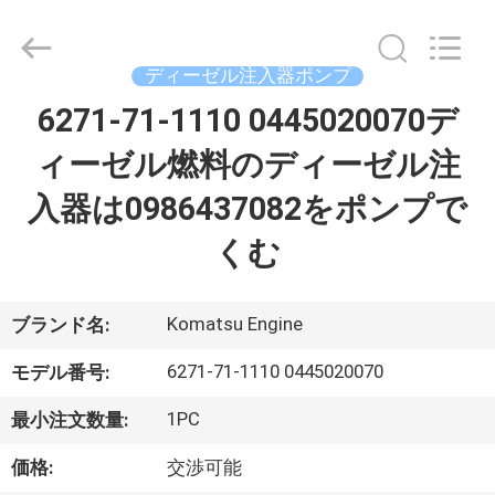
ヤ
ー.
Copyright
©
ディーゼル注入器ポンプ
2021
-
2026
6271-71-1110 0445020070デ
家
Dongguan
Guanlian
Hardware
ィーゼル燃料のディーゼル注
へ
Auto
Parts
Co.,
入器は0986437082をポンプで
Ltd..
All
製
Rights
くむ
Reserved.
品
Komatsu Engine
ブランド名:
ビ
6271-71-1110 0445020070
モデル番号:
デ
1PC
最小注文数量:
オ
価格:
交渉可能