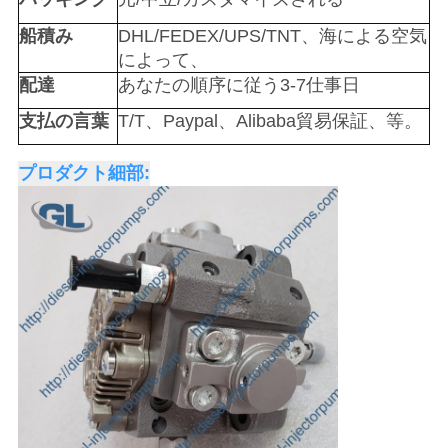
を
船積み
DHL/FEDEX/UPS/TNT、海による空気
求
によって、
配達
あなたの順序に従う3-7仕事日
め
支払の言葉
T/T、Paypal、Alibaba貿易保証、等。
て
プロダクト細部:
く
だ
さ
い
地
図