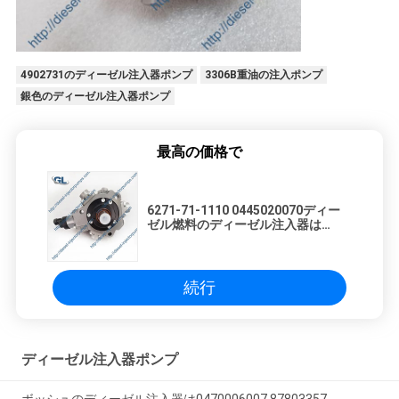
プ
ラ
4902731のディーゼル注入器ポンプ
3306B重油の注入ポンプ
イ
銀色のディーゼル注入器ポンプ
バ
最高の価格で
シ
ー
6271-71-1110 0445020070ディー
ゼル燃料のディーゼル注入器は
ポ
0986437082をポンプでくむ
リ
続行
シ
ー
ディーゼル注入器ポンプ