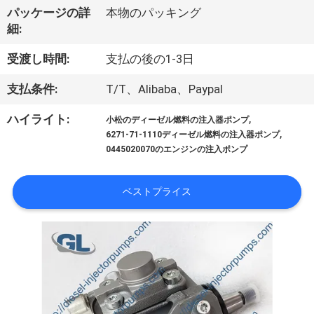
パッケージの詳
本物のパッキング
わ
細:
た
受渡し時間:
支払の後の1-3日
し
支払条件:
T/T、Alibaba、Paypal
た
,
ハイライト:
小松のディーゼル燃料の注入器ポンプ
ち
,
6271-71-1110ディーゼル燃料の注入器ポンプ
0445020070のエンジンの注入ポンプ
に
つ
ベストプライス
い
て
工