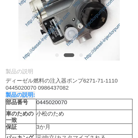
場
ツ
ア
ー
品
製品の説明
質
ディーゼル燃料の注入器ポンプ6271-71-1110
管
0445020070 0986437082
製品の説明:
理
部品番号
0445020070
車のための
小松のため
引
一致
保証
3か月
金
パッキング
元/中立/カスタマイズされる