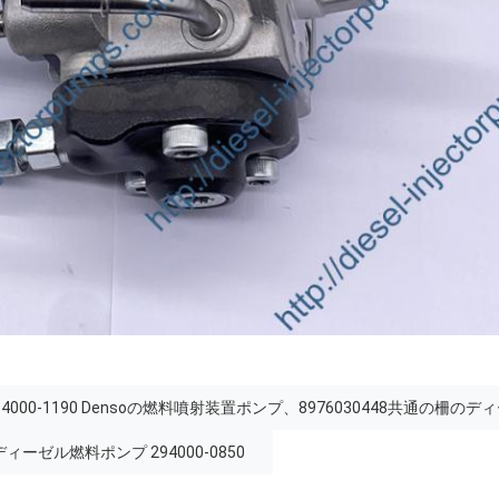
、294000-1190 Densoの燃料噴射装置ポンプ、8976030448共通の柵の
ィーゼル燃料ポンプ 294000-0850