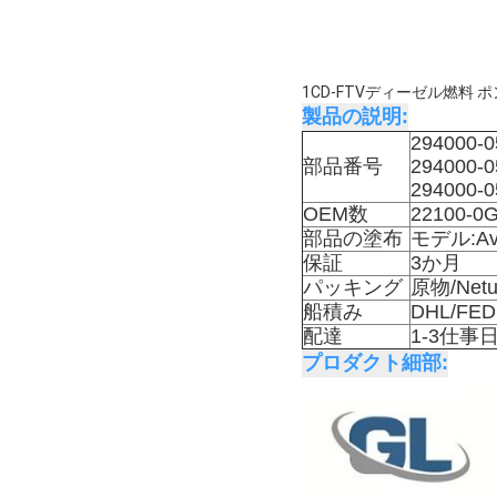
1CD-FTVディーゼル燃料 ポン
製品の説明:
294000-0
部品番号
294000-0
294000-0
OEM数
22100-0
部品の塗布
モデル:Av
保証
3か月
パッキング
原物/Ne
船積み
DHL/F
配達
1-3仕事
プロダクト細部: