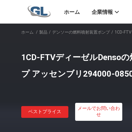
ホーム
企業情報
ホーム
/
製品
/
デンソーの燃料噴射装置ポンプ
/
1CD-F
1CD-FTVディーゼルDens
プ アッセンブリ294000-0850 
メールでお問い合わ
ベストプライス
せ