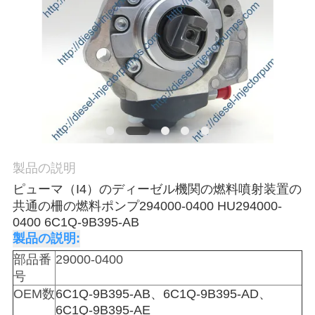
場
ツ
ア
ー
品
質
製品の説明
ピューマ（I4）のディーゼル機関の燃料噴射装置の
管
共通の柵の燃料ポンプ294000-0400 HU294000-
理
0400 6C1Q-9B395-AB
製品の説明:
部品番
29000-0400
引
号
OEM数
6C1Q-9B395-AB、6C1Q-9B395-AD、
金
6C1Q-9B395-AE