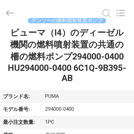
ヤ
ー.
Copyright
©
デンソーの燃料噴射装置ポンプ
2021
-
2026
ピューマ（I4）のディーゼル
家
Dongguan
Guanlian
Hardware
機関の燃料噴射装置の共通の
へ
Auto
Parts
Co.,
柵の燃料ポンプ294000-0400
Ltd..
All
製
Rights
HU294000-0400 6C1Q-9B395-
Reserved.
品
AB
ビ
PUMA
ブランド名:
デ
294000-0400
モデル番号:
オ
1PC
最小注文数量: