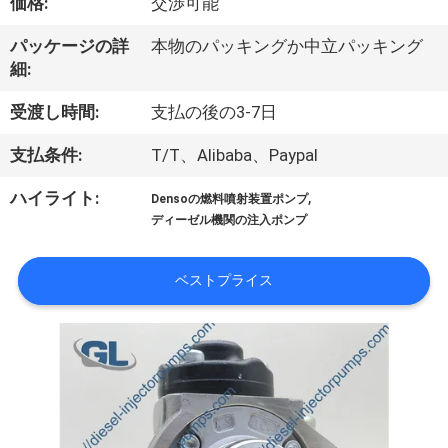
価格:
交渉可能
わ
パッケージの詳
本物のパッキングか中立パッキング
た
細:
し
受渡し時間:
支払の後の3-7日
た
支払条件:
T/T、Alibaba、Paypal
ち
,
ハイライト:
Densoの燃料噴射装置ポンプ
に
ディーゼル機関の注入ポンプ
つ
ベストプライス
い
て
工