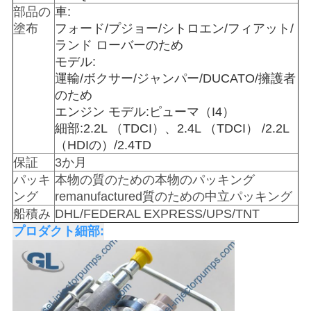
を
部品の
車:
塗布
フォード/プジョー/シトロエン/フィアット/
求
ランド ローバーのため
モデル:
め
運輸/ボクサー/ジャンパー/DUCATO/擁護者
て
のため
エンジン モデル:ピューマ（I4）
く
細部:2.2L （TDCI）、2.4L （TDCI） /2.2L
（HDIの）/2.4TD
だ
保証
3か月
さ
パッキ
本物の質のための本物のパッキング
ング
remanufactured質のための中立パッキング
い
船積み
DHL/FEDERAL EXPRESS/UPS/TNT
プロダクト細部:
地
図