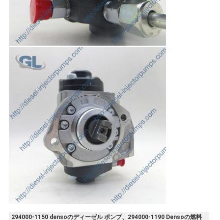
294000-1150 densoのディーゼル ポンプ、294000-1190 Densoの燃料