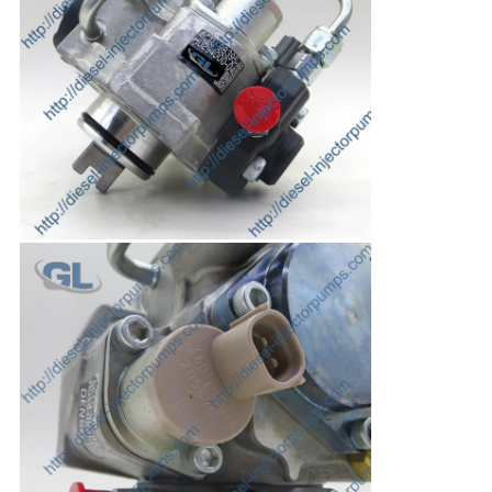
プ
ラ
イ
バ
シ
ー
ポ
リ
シ
ー