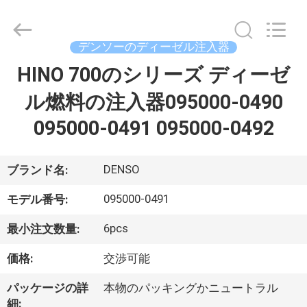
ヤ
ー.
Copyright
©
デンソーのディーゼル注入器
2021
-
2026
HINO 700のシリーズ ディーゼ
家
Dongguan
Guanlian
Hardware
ル燃料の注入器095000-0490
へ
Auto
Parts
Co.,
095000-0491 095000-0492
Ltd..
All
製
Rights
Reserved.
DENSO
ブランド名:
品
095000-0491
モデル番号:
ビ
6pcs
最小注文数量:
デ
価格:
交渉可能
オ
パッケージの詳
本物のパッキングかニュートラル
細: