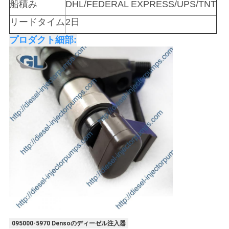
船積み
DHL/FEDERAL EXPRESS/UPS/TNT
を
リードタイム
2日
求
プロダクト細部:
め
て
く
だ
さ
い
地
図
095000-5970 Densoのディーゼル注入器