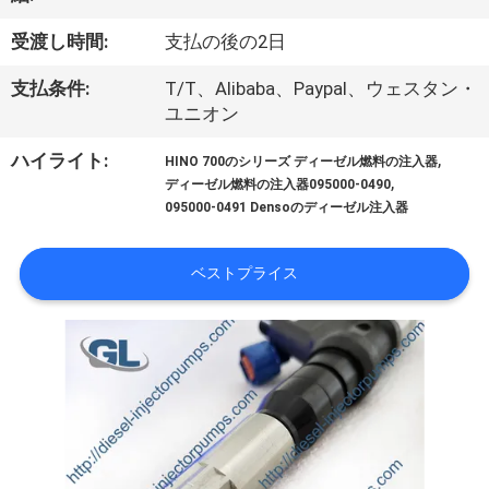
わ
受渡し時間:
支払の後の2日
た
支払条件:
T/T、Alibaba、Paypal、ウェスタン・
し
ユニオン
た
,
ハイライト:
HINO 700のシリーズ ディーゼル燃料の注入器
,
ディーゼル燃料の注入器095000-0490
ち
095000-0491 Densoのディーゼル注入器
に
ベストプライス
つ
い
て
工