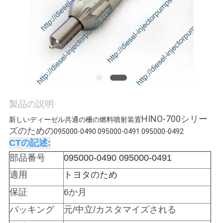
場
ツ
ア
ー
品
製品の説明
質
HINO-700シリー
新しいディーゼル共通の柵の燃料噴射装置
ズのための
095000-0490 095000-0491 095000-0492
管
CTの記述:
理
部品番号
095000-0490 095000-0491
適用
トヨタのため
引
保証
6か月
パッキング
元/中立/カスタマイズされる
金