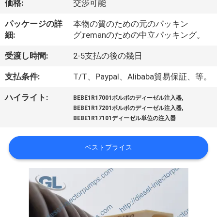
価格:
交渉可能
わ
パッケージの詳
本物の質のための元のパッキン
た
細:
グ;remanのための中立パッキング。
し
受渡し時間:
2-5支払の後の幾日
た
支払条件:
T/T、Paypal、Alibaba貿易保証、等。
ち
,
ハイライト:
BEBE1R17001ボルボのディーゼル注入器
,
に
BEBE1R17201ボルボのディーゼル注入器
BEBE1R17101ディーゼル単位の注入器
つ
い
ベストプライス
て
工