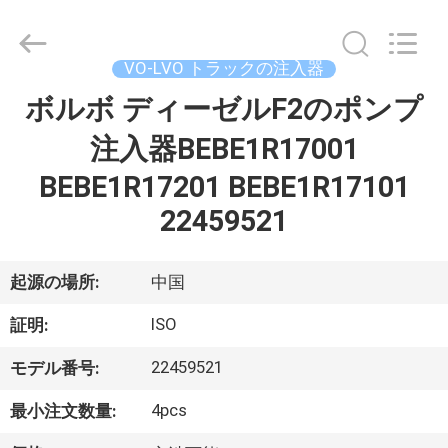
ヤ
ー.
Copyright
©
VO-LVO トラックの注入器
2021
-
2026
ボルボ ディーゼルF2のポンプ
家
Dongguan
Guanlian
Hardware
注入器BEBE1R17001
へ
Auto
Parts
Co.,
BEBE1R17201 BEBE1R17101
Ltd..
All
製
Rights
22459521
Reserved.
品
起源の場所:
中国
ビ
ISO
証明:
デ
22459521
モデル番号:
オ
4pcs
最小注文数量: