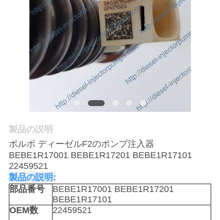
場
ツ
ア
ー
品
質
製品の説明
管
ボルボ ディーゼルF2のポンプ注入器
理
BEBE1R17001 BEBE1R17201 BEBE1R17101
22459521
製品の説明:
引
部品番号
BEBE1R17001 BEBE1R17201
BEBE1R17101
金
OEM数
22459521