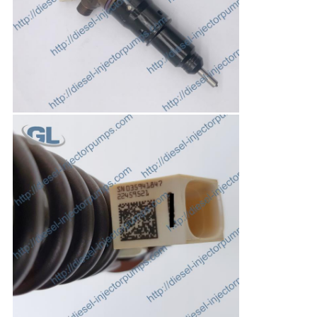
プ
ラ
イ
バ
シ
ー
ポ
リ
シ
ー