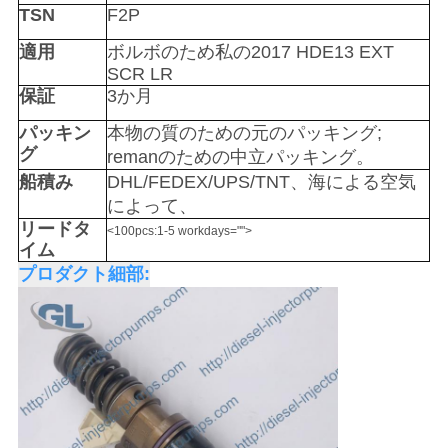
TSN
F2P
を
適用
ボルボのため私の2017 HDE13 EXT
求
SCR LR
保証
3か月
め
パッキン
本物の質のための元のパッキング;
て
グ
remanのための中立パッキング。
く
船積み
DHL/FEDEX/UPS/TNT、海による空気
によって、
だ
リードタ
<100pcs:1-5 workdays="">
イム
さ
プロダクト細部:
い
地
図