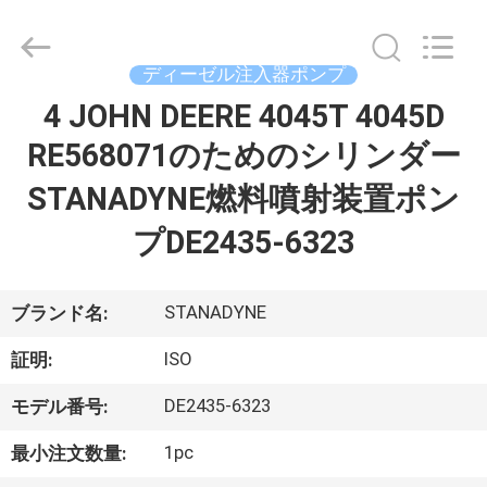
ヤ
ー.
Copyright
©
ディーゼル注入器ポンプ
2021
-
2026
4 JOHN DEERE 4045T 4045D
家
Dongguan
Guanlian
Hardware
RE568071のためのシリンダー
へ
Auto
Parts
Co.,
STANADYNE燃料噴射装置ポン
Ltd..
All
製
Rights
プDE2435-6323
Reserved.
品
STANADYNE
ブランド名:
ビ
ISO
証明:
デ
DE2435-6323
モデル番号:
オ
1pc
最小注文数量: