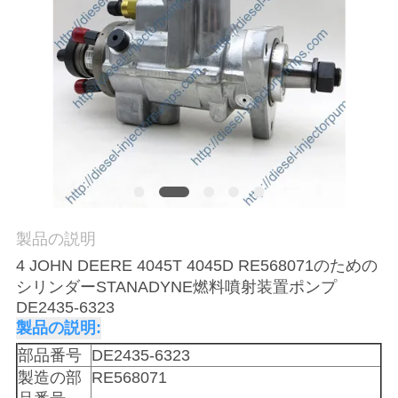
場
ツ
ア
ー
品
質
製品の説明
管
4 JOHN DEERE 4045T 4045D RE568071のための
理
シリンダーSTANADYNE燃料噴射装置ポンプ
DE2435-6323
製品の説明:
引
部品番号
DE2435-6323
金
製造の部
RE568071