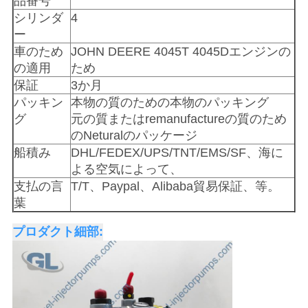
品番号
を
シリンダ
4
ー
求
車のため
JOHN DEERE 4045T 4045Dエンジンの
め
の適用
ため
保証
3か月
て
パッキン
本物の質のための本物のパッキング
グ
元の質またはremanufactureの質のため
く
のNeturalのパッケージ
だ
船積み
DHL/FEDEX/UPS/TNT/EMS/SF、海に
よる空気によって、
さ
支払の言
T/T、Paypal、Alibaba貿易保証、等。
葉
い
プロダクト細部:
地
図