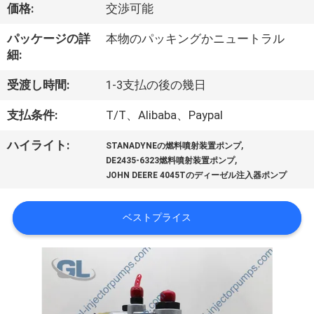
価格:
交渉可能
わ
パッケージの詳
本物のパッキングかニュートラル
た
細:
し
受渡し時間:
1-3支払の後の幾日
た
支払条件:
T/T、Alibaba、Paypal
ち
,
ハイライト:
STANADYNEの燃料噴射装置ポンプ
に
,
DE2435-6323燃料噴射装置ポンプ
JOHN DEERE 4045Tのディーゼル注入器ポンプ
つ
い
ベストプライス
て
工