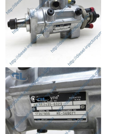
プ
ラ
イ
バ
シ
ー
ポ
リ
シ
ー