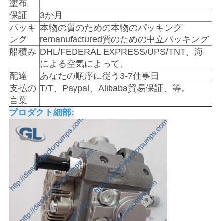
塗布
を
保証
3か月
パッキ
本物の質のための本物のパッキング
求
ング
remanufactured質のための中立パッキング
め
船積み
DHL/FEDERAL EXPRESS/UPS/TNT、海
による空気によって、
て
配達
あなたの順序に従う3-7仕事日
く
支払の
T/T、Paypal、Alibaba貿易保証、等。
言葉
だ
プロダクト細部:
さ
い
地
図