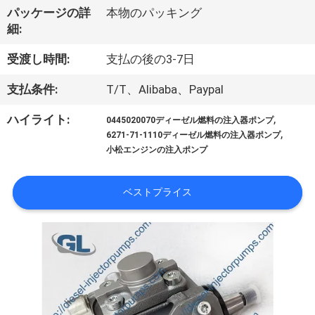
パッケージの詳
本物のパッキング
わ
細:
た
受渡し時間:
支払の後の3-7日
し
支払条件:
T/T、Alibaba、Paypal
た
,
ハイライト:
0445020070ディーゼル燃料の注入器ポンプ
ち
,
6271-71-1110ディーゼル燃料の注入器ポンプ
小松エンジンの注入ポンプ
に
つ
ベストプライス
い
て
工