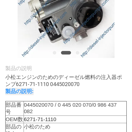
場
ツ
ア
ー
品
製品の説明
質
小松エンジンのためのディーゼル燃料の注入器ポ
管
ンプ6271-71-1110 0445020070
製品の説明:
理
部品番
0445020070 / 0 445 020 070/0 986 437
082
号
引
OEM数
6271-71-1110
金
部品の
小松のため