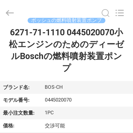
ヤ
ー.
Copyright
©
ボッシュの燃料噴射装置ポンプ
2021
-
2026
6271-71-1110 0445020070小
家
Dongguan
Guanlian
Hardware
松エンジンのためのディーゼ
へ
Auto
Parts
Co.,
ルBoschの燃料噴射装置ポン
Ltd..
All
製
Rights
プ
Reserved.
品
BOS-CH
ブランド名:
ビ
0445020070
モデル番号:
デ
1PC
最小注文数量:
オ
価格:
交渉可能